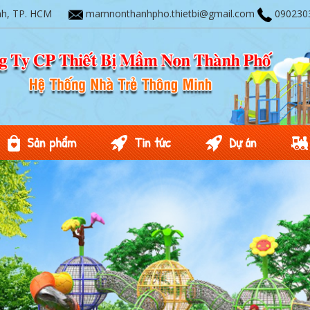
nh, TP. HCM
mamnonthanhpho.thietbi@gmail.com
090230
Sản phẩm
Tin tức
Dự án