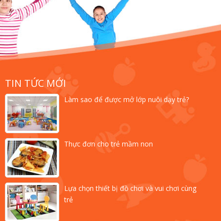
TIN TỨC MỚI
Làm sao để được mở lớp nuôi dạy trẻ?
Thực đơn cho trẻ mầm non
Lựa chọn thiết bị đồ chơi và vui chơi cùng
trẻ