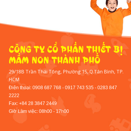
CÔNG TY CỔ PHẦN THIẾT BỊ
MẦM NON THÀNH PHỐ
29/18B Trần Thái Tông, Phường 15, Q.Tân Bình, TP.
HCM
Điện thoại: 0908 687 768 - 0917 743 535 - 0283 847
2222
Fax: +84 28 3847 2449
Giờ Làm việc: 08h00 - 17h00