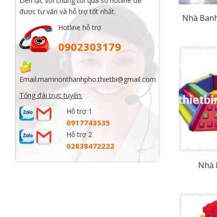
Liên lạc với chúng tôi qua số hotline để
được tư vấn và hỗ trợ tốt nhất.
Nhà Banh
Hotline hỗ trợ
0902303179
Email:
mamnonthanhpho.thietbi@gmail.com
Tổng đài trực tuyến:
Hỗ trợ 1
0917743535
Hỗ trợ 2
02838472222
Nhà 