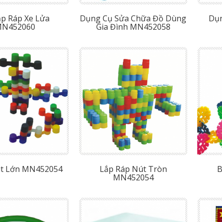
ắp Ráp Xe Lửa
Dụng Cụ Sửa Chữa Đồ Dùng
Dụn
N452060
Gia Đình MN452058
t Lớn MN452054
Lắp Ráp Nút Tròn
B
MN452054