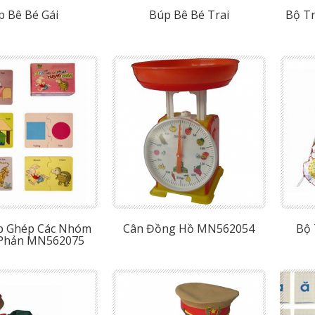
p Bê Bé Gái
Búp Bê Bé Trai
Bộ T
p Ghép Các Nhóm
Cân Đồng Hồ MN562054
Bộ 
Phản MN562075