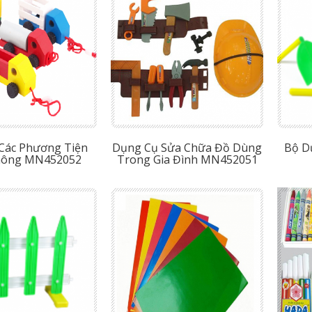
 Các Phương Tiện
Dụng Cụ Sửa Chữa Đồ Dùng
Bộ D
hông MN452052
Trong Gia Đình MN452051