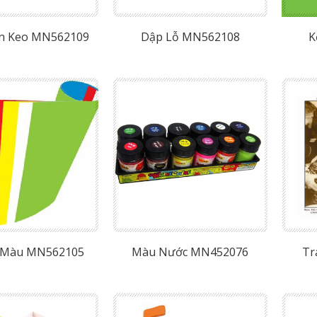
n Keo MN562109
Dập Lỗ MN562108
K
c Màu MN562105
Màu Nước MN452076
Tr