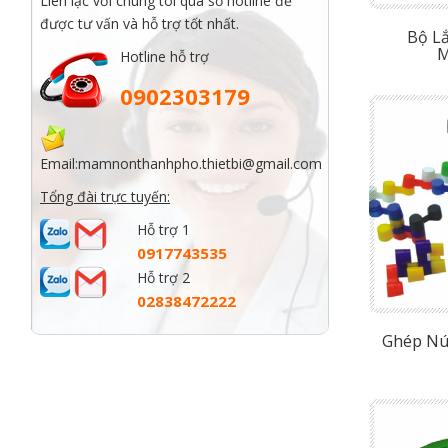
Liên lạc với chúng tôi qua số hotline để
được tư vấn và hỗ trợ tốt nhất.
Bộ L
M
Hotline hỗ trợ
0902303179
Email:
mamnonthanhpho.thietbi@gmail.com
Tổng đài trực tuyến:
Hỗ trợ 1
0917743535
Hỗ trợ 2
02838472222
Ghép Nú