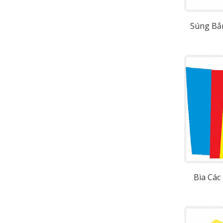
Súng Bắ
Bìa Cá