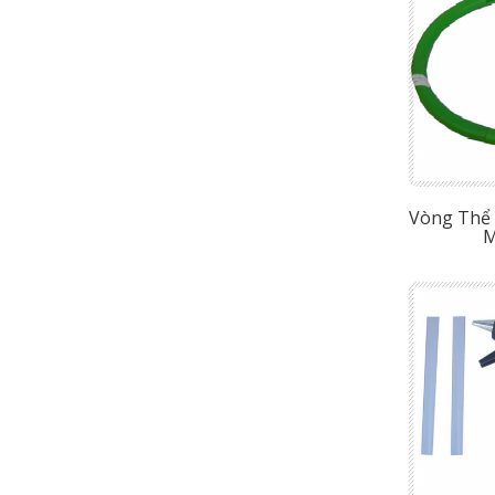
Vòng Thể 
M