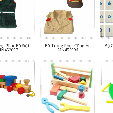
ng Phục Bộ Đội
Bộ Trang Phục Công An
Bộ 
N452097
MN452096