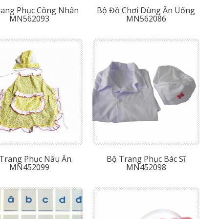
rang Phục Công Nhân
Bộ Đồ Chơi Dùng Ăn Uống
MN562093
MN562086
Trang Phục Nấu Ăn
Bộ Trang Phục Bác Sĩ
MN452099
MN452098