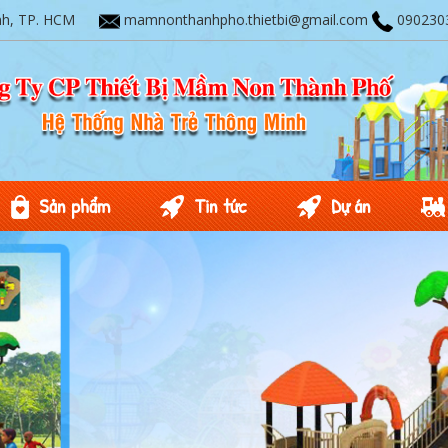
nh, TP. HCM
mamnonthanhpho.thietbi@gmail.com
090230
Sản phẩm
Tin tức
Dự án