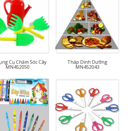
ụng Cụ Chăm Sóc Cây
Tháp Dinh Dưỡng
MN452050
MN452043