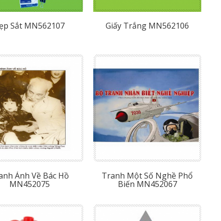
ẹp Sắt MN562107
Giấy Trắng MN562106
anh Ảnh Về Bác Hồ
Tranh Một Số Nghề Phổ
MN452075
Biến MN452067