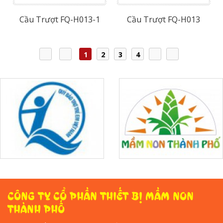
Cầu Trượt FQ-H013-1
Cầu Trượt FQ-H013
1
2
3
4
CÔNG TY CỔ PHẦN THIẾT BỊ MẦM NON
THÀNH PHỐ