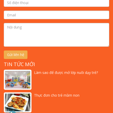
Gửi liên hệ
TIN TỨC MỚI
Làm sao để được mở lớp nuôi dạy trẻ?
Thực đơn cho trẻ mầm non