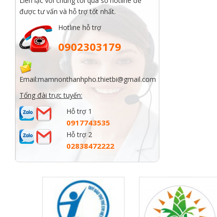
Liên lạc với chúng tôi qua số hotline để
được tư vấn và hỗ trợ tốt nhất.
Hotline hỗ trợ
0902303179
Email:
mamnonthanhpho.thietbi@gmail.com
Tổng đài trực tuyến:
Hỗ trợ 1
0917743535
Hỗ trợ 2
02838472222