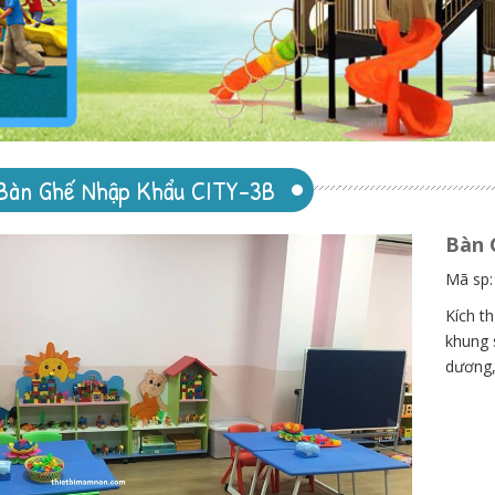
Bàn Ghế Nhập Khẩu CITY-3B
Bàn 
Mã sp
Kích t
khung 
dương,