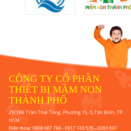
CÔNG TY CỔ PHẦN
THIẾT BỊ MẦM NON
THÀNH PHỐ
29/18B Trần Thái Tông, Phường 15, Q.Tân Bình, TP.
HCM
Điện thoại: 0908 687 768 - 0917 743 535 - 0283 847