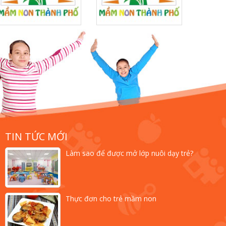
TIN TỨC MỚI
Làm sao để được mở lớp nuôi dạy trẻ?
Thực đơn cho trẻ mầm non