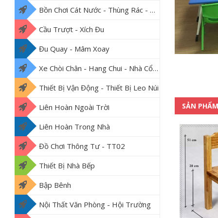
Bồn Chơi Cát Nước - Thùng Rác - Thảm Lót Nền
Cầu Trượt - Xích Đu
Đu Quay - Mâm Xoay
Xe Chòi Chân - Hang Chui - Nhà Cổ Tích
Thiết Bị Vận Động - Thiết Bị Leo Núi
SẢN PHẨM
Liên Hoàn Ngoài Trời
Liên Hoàn Trong Nhà
Đồ Chơi Thông Tư - TT02
Thiết Bị Nhà Bếp
Bập Bênh
Nội Thất Văn Phòng - Hội Trường