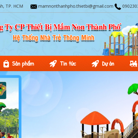
nh, TP. HCM
mamnonthanhpho.thietbi@gmail.com
090230
Sản phẩm
Tin tức
Dự án