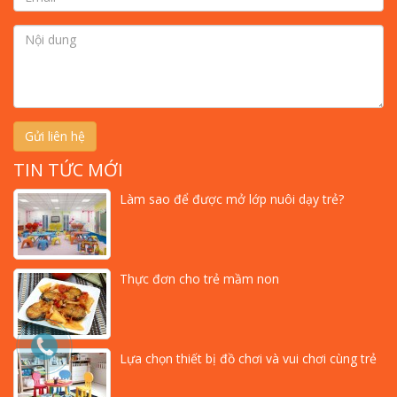
Gửi liên hệ
TIN TỨC MỚI
Làm sao để được mở lớp nuôi dạy trẻ?
Thực đơn cho trẻ mầm non
Lựa chọn thiết bị đồ chơi và vui chơi cùng trẻ