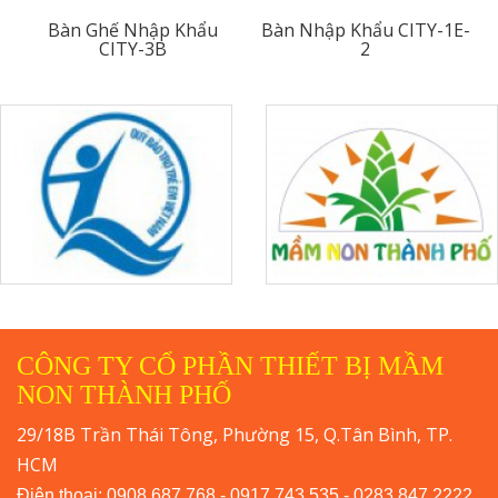
Bàn Ghế Nhập Khẩu
Bàn Nhập Khẩu CITY-1E-
CITY-3B
2
CÔNG TY CỔ PHẦN THIẾT BỊ MẦM
NON THÀNH PHỐ
29/18B Trần Thái Tông, Phường 15, Q.Tân Bình, TP.
HCM
Điện thoại: 0908 687 768 - 0917 743 535 - 0283 847 2222